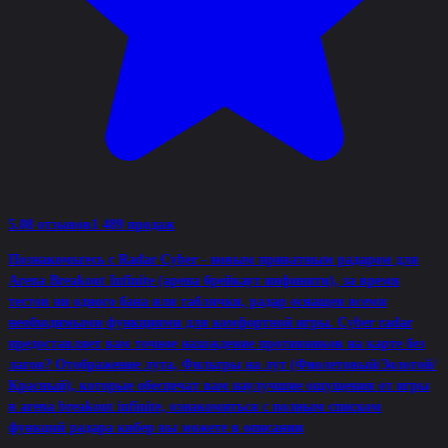
5.0
8 отзывов
1 489 продаж
Познакомьтесь с Radar Cyber - новым приватным радаром для
Arena Breakout Infinite (арена брейкаут инфинити), за время
тестов ни одного бана или таблички, радар оснащен всеми
необходимыми функциями для комфортной игры. Cyber radar
предоставляет вам точное нахождение противников на карте без
лагов? Отображение лута, Фильтры на лут (Фиолетовый/Золотой/
Красный), которые обеспечат вам наулучшие ощущения от игры
в arena breakout infinite, ознакомиться с полным списком
функций радара кибер вы можете в описании