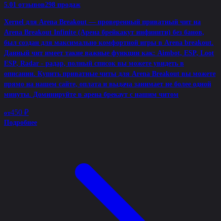
5.0
1 отзывов
298 продаж
Xernel для Arena Breakout — проверенный приватный чит на
Arena Breakout Infinite (Арена брейкакут инфинити) без банов,
был создан для максимально комфортной игры в Arena breakout.
Данный чит имеет такие важные функции как: Aimbot, ESP, Loot
ESP, Radar - радар, полный список вы можете увидеть в
описании. Купить приватные читы для Arena Breakout вы можете
прямо на нашем сайте, оплата и выдача занимает не более одной
минуты. Доминируйте в арена брекаут с нашим читом
450 ₽
от
Подробнее