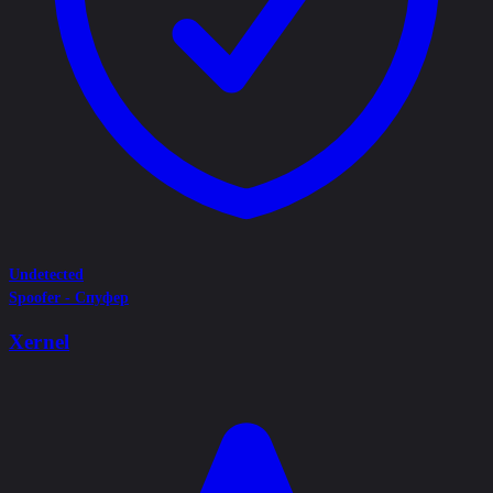
Undetected
Spoofer - Спуфер
Xernel