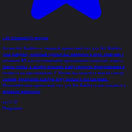
5.0
1 отзывов
576 продаж
Arcane Arc Raiders — мощный приватный чит для Arc Raiders
(арк райдерс), который сделает вас киборгом в игре. Наш чит с
точными ВХ для отслеживания противников позволяет видеть
сквозь стены, а аимбот повысит вашу скорость прицеливания и
точность по противникам. С Arcane вы получите новый спектр
эмоций, превратив каждую игру только в наслаждение.
Испытайте наш приватный чит для Arc Raiders и наслаждайтесь
игровым процессом
375 ₽
от
Подробнее