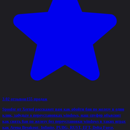
3.0
2 отзывов
155 продаж
Spoofer от Xernel расскажет вам как обойти бан по железу в один
клик, забудьте о переустановках windows, наш спуфер объяснит
как снять бан по железу без переустановки windows в таких играх
как Arena Breakout: Infinite, PUBG, RUST, EFT, Delta Force,