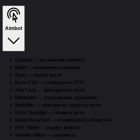
Функции
Требования
Описание
Отзывы (0)
Aimbot
Enabled — включение аимбота
Bind — назначение клавиши
Bone — выбор кости
Draw FOV — отображать FOV
Aim Lock — фиксировать цель
Humanize — сглаживание движений
Invisibles — наводка на скрытые цели
Draw Snapline — линии к цели
Ignore Knocked — игнорировать нокнутых
FOV Slider — радиус захвата
Smooth Slider — плавность