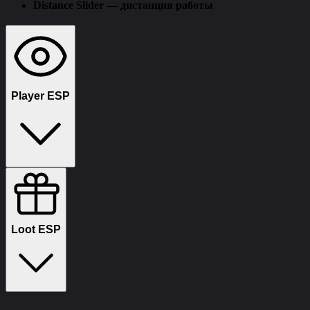
Distance Slider — дистанция работы
Player ESP
Player ESP — отображение игроков
Style (Corner) — стиль боксов
Health Bar — полоска HP
Loot ESP
Nickname — имя игрока
Distance — дистанция до цели
Skeleton — скелет
Snapline — линии
Weapon — оружие в руках