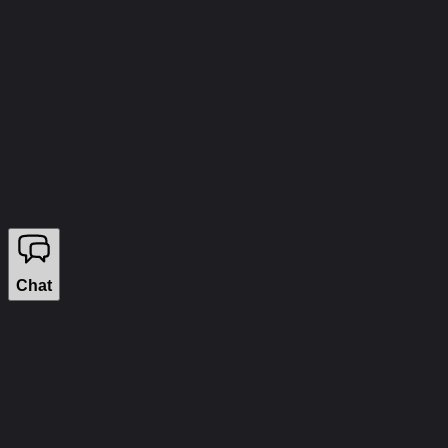
info@wizecheats.ru
©
2026
WIZECHEATS. ALL RIGHTS RESERVED.
Правовая информация
Мы продаём на YouGame
Chat