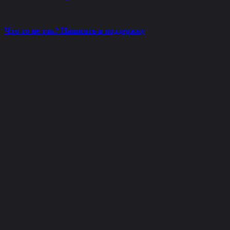
Что-то не так? Написать в поддержку
WIZE
CHEATS
Лучшие приватные читы для популярных игр.
Безопасность и конфиденциальность гарантированы.