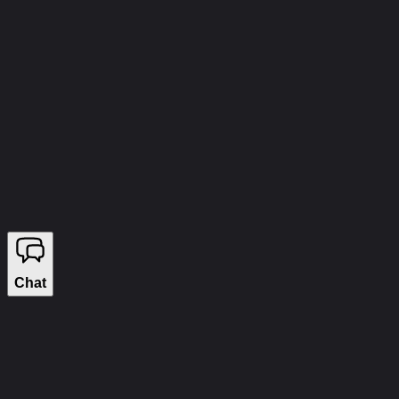
info@wizecheats.ru
©
2026
WIZECHEATS. ALL RIGHTS RESERVED.
Правовая информация
Мы продаём на YouGame
Chat