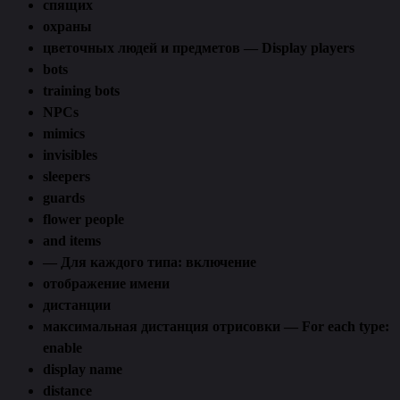
спящих
охраны
цветочных людей и предметов — Display players
bots
training bots
NPCs
mimics
invisibles
sleepers
guards
flower people
and items
— Для каждого типа: включение
отображение имени
дистанции
максимальная дистанция отрисовки — For each type:
enable
display name
distance