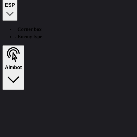
ESP
- Corner box
- Enemy type
Aimbot
Aim Assist
CourierScript