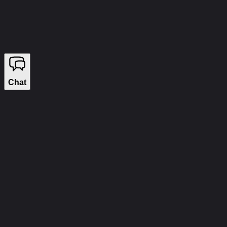
©
2026
WIZECHEATS. ALL RIGHTS RESERVED.
Правовая информация
Мы продаём на YouGame
Chat