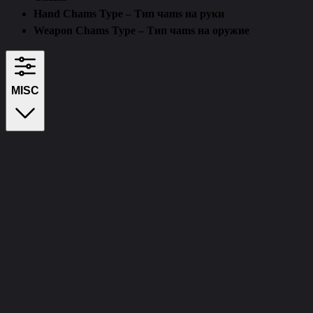
Hand Chams Type – Тип чams на руки
Weapon Chams Type – Тип чams на оружие
MISC
No recoil – Отдача (нет/без отдачи)
Renthal Lite
Debug Camera – Отладочная камера
Fov Changer – Изменение угла обзора (FOV)
Change Time – Изменение времени
Aspect Ratio – Соотношение сторон