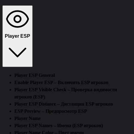
Функции
Требования
Описание
Отзывы (0)
Player ESP
Player ESP General
Enable Player ESP – Включить ESP игроков
Player ESP Visible Check – Проверка видимости
игроков (ESP)
Player ESP Distance – Дистанция ESP игроков
ESP Preview – Предпросмотр ESP
Player Name
Player ESP Names – Имена (ESP игроков)
Player Name Color – Цвет имени