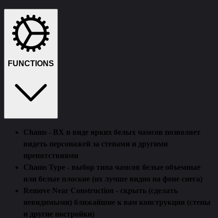
Функции
Требования
Описание
Отзывы (1)
FUNCTIONS
Chams - ВХ в виде ярких белых чамсов позволяет
видеть персонажей за стенами и другими
препятствиями
Chams Type - выбор типа чамсов белые объемные
или белые плоские (их лучше видно на фоне снега)
Remove Near Construction - скрыть (сделать
невидимыми) ближайшие к вам конструкции (стены
и другие постройки)