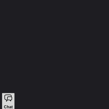
info@wizecheats.ru
©
2026
WIZECHEATS. ALL RIGHTS RESERVED.
Правовая информация
Мы продаём на YouGame
Chat