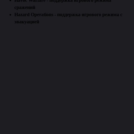
Havoc Warfare - поддержка игрового режима
сражений
Hazard Operations - поддержка игрового режима с
эвакуацией
Fecurity Luna Chams