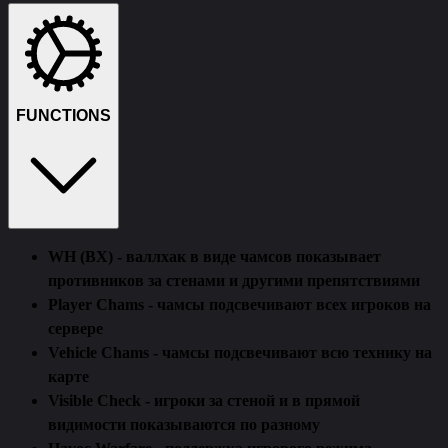
FUNCTIONS
WH (ВХ) - валлхак в виде чамсов показывает
противников за стенами и другими препятствиями
Player Chams - чамсы подсвечивают всех игроков на
сервере
Vehicle Chams - чамсы подсвечивают всю технику на
карте
Visible Check - игроки за стеной и в прямой
видимости показываются по разному