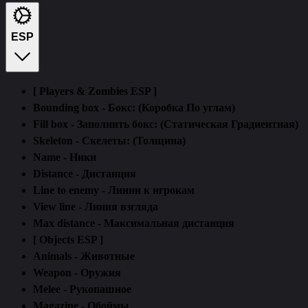
ESP
[ Players & Zombies ESP ]
Bounding box - Бокс: (Коробка По углам)
Fill box - Заполнить бокс: (Статическая Градиентная)
Skeleton - Скелеты: (Толщина)
Name - Ники
Distance - Дистанция
Line to enemy - Линии к игрокам
View line - Линия взгляда
Max distance - Максимальная дистанция
[ Objects ESP ]
Animals - Животные
Weapon - Оружия
Melee - Рукопашное
Magazine - Обоймы