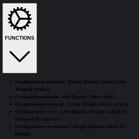
FUNCTIONS
Отображение игроков - Player Display (Name Cost
Weapon Armor)
Отображение ботов - Bot Display (Show Bots)
Отображение актёров - Actor Display (Show Actors)
Отображение лута - Loot Display (Purple Gold Red
Dropped Backpacks)
Отображение по высоте - Height Display (Show by
Height)