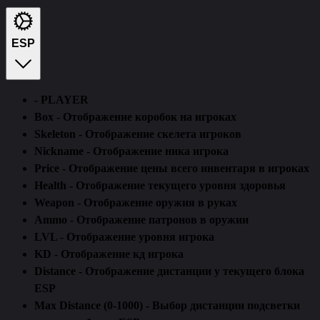
ESP
- PLAYER
Box - Отображение коробок на игроках
Skeleton - Отображение скелета игроков
Nickname - Отображение ника игрока
Price - Отображение цены всего инвентаря в игроках
Health - Отображение текущего уровня здоровья
Weapon - Отображение оружия в руках
Ammo - Отображение патронов в оружии
LVL - Отображение уровня игрока
KD - Отображение кд игрока
Distance - Отображение дистанции у текущего блока
ESP
Max Distance (0-1000) - Выбор дистанции подсветки