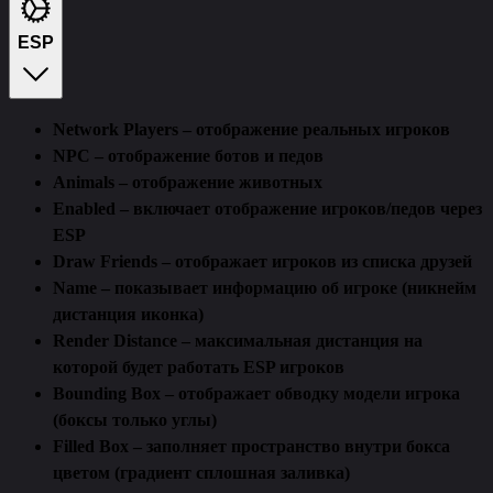
ESP
Network Players – отображение реальных игроков
NPC – отображение ботов и педов
Animals – отображение животных
Enabled – включает отображение игроков/педов через
ESP
Draw Friends – отображает игроков из списка друзей
Name – показывает информацию об игроке (никнейм
дистанция иконка)
Render Distance – максимальная дистанция на
которой будет работать ESP игроков
Bounding Box – отображает обводку модели игрока
(боксы только углы)
Filled Box – заполняет пространство внутри бокса
цветом (градиент сплошная заливка)