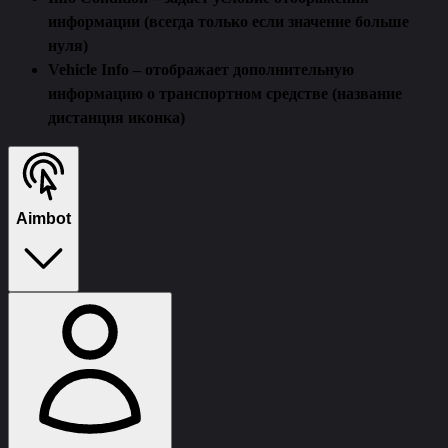
информации (всегда только если значение больше
нуля)
Vehicle Info – отображает дополнительную
информацию о транспортном средстве (название
дистанция иконка)
Aimbot
Enabled – включает аимбот для автоматического
наведения на выбранные цели
Mode – режим работы аимбота (удерживать кнопку
работать всегда)
Aim Key – выбор клавиши активации аимбота
Prediction – учитывает скорость и направление