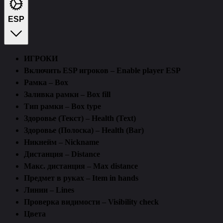
ESP
ИГРОКИ
Включить ESP игроков – Enable player ESP
Рамка – Box
Заливка рамки – Box fill
Тип рамки – Box type
Здоровье (Текст) – Health (Text)
Здоровье (Полоска) – Health (Bar)
Никнейм – Nickname
Дистанция – Distance
Макс. дистанция – Max distance
Предмет в руках – Item in hands
Линии – Lines
Проверка видимости – Visibility check
Цвета