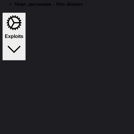
Макс. дистанция – Max distance
Exploits
Speed Hack
Byster
Desync
Big Player