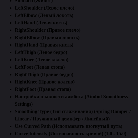
Stomach (Живот)
LeftShoulder (Левое плечо)
LeftElbow (Левый локоть)
LeftHand (Левая кисть)
RightShoulder (Правое плечо)
RightElbow (Правый локоть)
RightHand (Правая кисть)
LeftThigh (Левое бедро)
LeftKnee (Левое колено)
LeftFoot (Левая стопа)
RightThigh (Правое бедро)
RightKnee (Правое колено)
RightFoot (Правая стопа)
Настройки плавности аимбота (Aimbot Smoothness
Settings)
Smoothing Type (Тип сглаживания) (Spring Damper /
Linear / Пружинный демпфер / Линейный)
Use Curved Path (Использовать изогнутый путь)
Curve Intensity (Интенсивность кривой) (1.0 - 15.0)