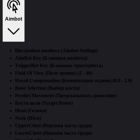
Aimbot
Настройки аимбота (Aimbot Settings)
AimBot Key (Клавиша аимбота)
TriggerBot Key (Клавиша триггербота)
Field Of View (Поле зрения) (2 - 40)
Recoil Compensation (Компенсация отдачи) (0.0 - 1.0)
Bone Selection (Выбор кости)
Predict Movement (Предсказывать движение)
Кости цели (Target Bones)
Head (Голова)
Neck (Шея)
UpperChest (Верхняя часть груди)
LowerChest (Нижняя часть груди)