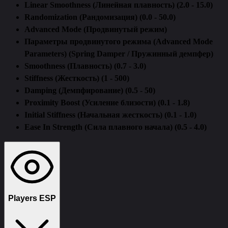
Linear Smoothness (Линейная плавность) (2.0 - 15.0)
Randomization (Рандомизация) (0.0 - 50.0)
Advanced Mode (Продвинутый режим)
Параметры продвинутого режима (Advanced Mode
Parameters) (Spring Damper / Пружинный демпфер)
Smoothness (Плавность) (0.7 - 3.0)
Stiffness (Жесткость) (1 - 500)
Damping (Демпфирование) (0.5 - 50)
Proximity Boost (Усиление близости) (0.1 - 1.8)
Initial Stiffness (Начальная жесткость) (0.1 - 1.0)
Ease In Strength (Сила плавного начала) (0.5 - 4.0)
Players ESP